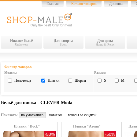
Главная
Каталог товаров
Доставка
Нижнее бельё
Для спорта
Для дома
Underwear
Sport
Home & Relax
Фильтр товаров
Модель:
Размер:
Полотенца
Плавки
Шорты
S
M
Бельё для пляжа - CLEVER Moda
Показать:
по умолчанию
новинки
товары со скидкой
Плавки "Dock"
Плавки "Arena"
Плав
-50%
-50%