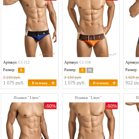
Артикул:
C1-112
Артикул:
C1-110
Артикул
Размер:
Размер:
Размер:
S
S
M
2 150 руб.
2 150 руб.
1 825 р
1 075 руб.
1 075 руб.
912 ру
В тележку
В тележку
Плавки "Lines"
Плавки "Lines"
П
-50%
-50%