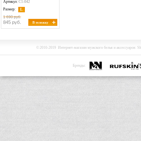
Артикул:
C1-042
Размер:
L
1 690 руб.
845 руб.
В тележку
©
2010-2019
Интернет-магазин мужского белья и
аксессуаров
:
Sh
Бренды: