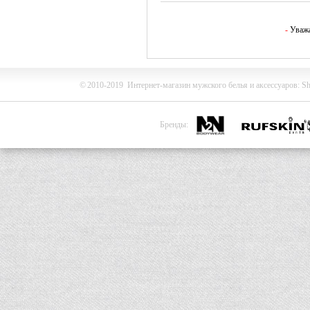
-
Уважа
©
2010-2019
Интернет-магазин мужского белья и
аксессуаров
:
Sh
Бренды: