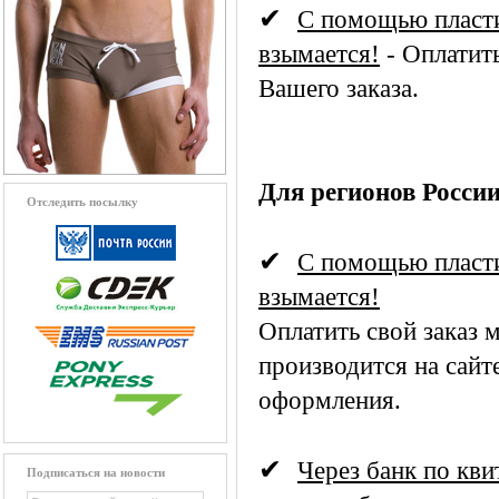
✔
С помощью пласти
взымается!
- Оплатит
Вашего заказа.
Для регионов Росси
Отследить посылку
✔
С помощью пласти
взымается!
Оплатить свой заказ 
производится на сайт
оформления.
✔
Через банк по кви
Подписаться на новости