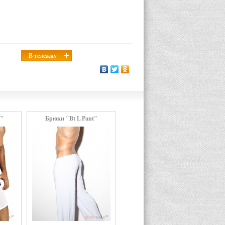
В тележку
a"
Брюки "Bt L Pant"