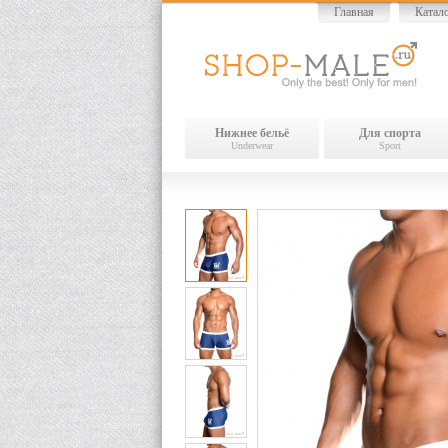
Главная
Катал
Нижнее бельё
Для спорта
Underwear
Sport