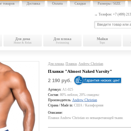
ог товаров
Доставка
Оплата
Скидки
Размеры / SIZE
→ Телефон: +7 (499) 2
Для дома
Для пляжа
Майки
Home & Relax
Swimming
Tops
Для пляжа
,
Плавки
,
Andrew Christian
Плавки "Almost Naked Varsity"
2 190 руб.
Артикул:
A1-025
Состав:
80% нейлон, 20% спандекс
Производитель:
Andrew Christian
Страна / Made in:
США / Калифорния
Описание:
Плавки Andrew Christian из невыцветающей ткани.