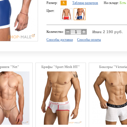
Размер:
S
Таблица размеров
На складе:
Есть
Цвет:
2 190
руб.
Количество:
Итого:
Способы доставки
Способы оплаты
ринги "Net"
Брифы "Sport Mesh HT"
Боксеры "Victori