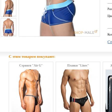
Раз
Цве
Кол
Сп
С этим товаром покупают:
Стринги "Air G"
Плавки "Lines"