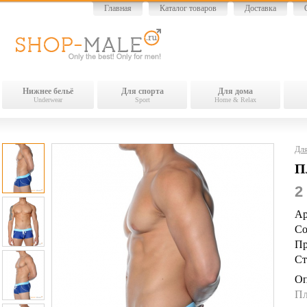
Главная
Каталог товаров
Доставка
Нижнее бельё
Для спорта
Для дома
Underwear
Sport
Home & Relax
Для
П
2
Ар
Со
Пр
Ст
Оп
Пл