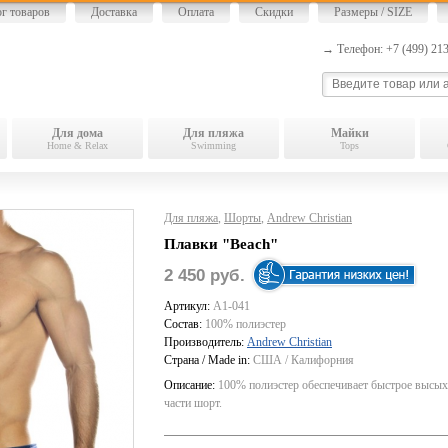
ог товаров
Доставка
Оплата
Скидки
Размеры / SIZE
→ Телефон: +7 (499) 2
Для дома
Для пляжа
Майки
Home & Relax
Swimming
Tops
Для пляжа
,
Шорты
,
Andrew Christian
Плавки "Beach"
2 450 руб.
Артикул:
A1-041
Состав:
100% полиэстер
Производитель:
Andrew Christian
Страна / Made in:
США / Калифорния
Описание:
100% полиэстер обеспечивает быстрое высых
части шорт.