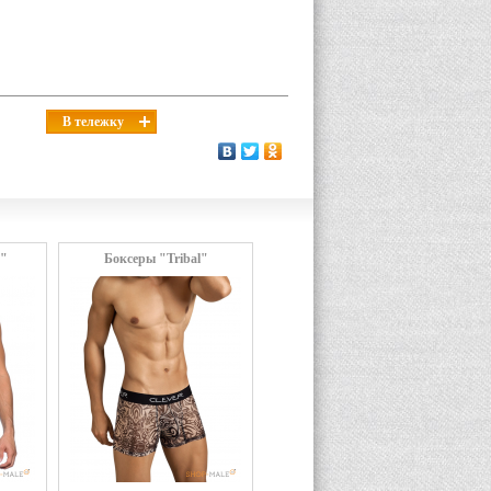
В тележку
n"
Боксеры "Tribal"