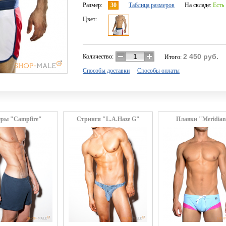
Размер:
30
Таблица размеров
На складе:
Есть
Цвет:
2 450
руб.
Количество:
Итого:
Способы доставки
Способы оплаты
еры "Campfire"
Стринги "L.A.Haze G"
Плавки "Meridia