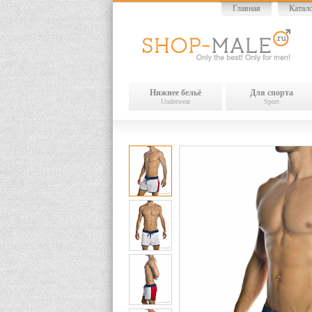
Главная
Катал
Нижнее бельё
Для спорта
Underwear
Sport