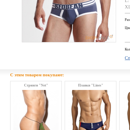
L:
XL
Раз
Цве
Кол
Сп
С этим товаром покупают:
Стринги "Net"
Плавки "Lines"