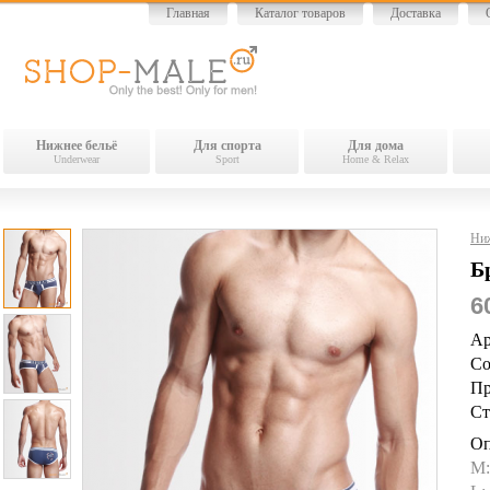
Главная
Каталог товаров
Доставка
Нижнее бельё
Для спорта
Для дома
Underwear
Sport
Home & Relax
Ниж
Б
6
Ар
Со
Пр
Ст
Оп
M: