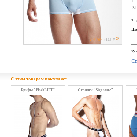
L:
XL
Раз
Цве
Кол
Сп
С этим товаром покупают:
Брифы "FlashLIFT"
Стринги "Signature"