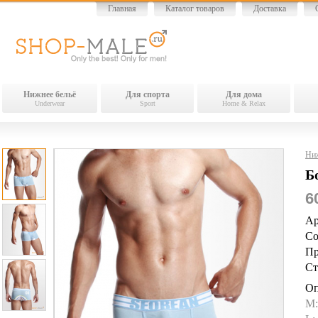
Главная
Каталог товаров
Доставка
Нижнее бельё
Для спорта
Для дома
Underwear
Sport
Home & Relax
Ниж
Б
6
Ар
Со
Пр
Ст
Оп
M: