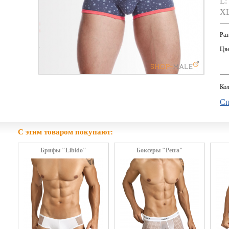
L:
XL
Раз
Цве
Кол
Сп
С этим товаром покупают:
Брифы "Libido"
Боксеры "Petra"