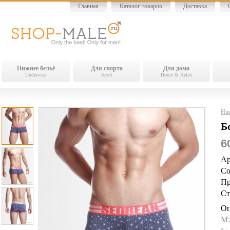
Главная
Каталог товаров
Доставка
Нижнее бельё
Для спорта
Для дома
Underwear
Sport
Home & Relax
Ниж
Б
6
Ар
Со
Пр
Ст
Оп
M: