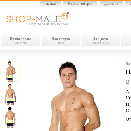
Главная
Каталог товаров
Доставка
Нижнее бельё
Для спорта
Для дома
Underwear
Sport
Home & Relax
Для
П
2
Ар
Со
Пр
Ст
Оп