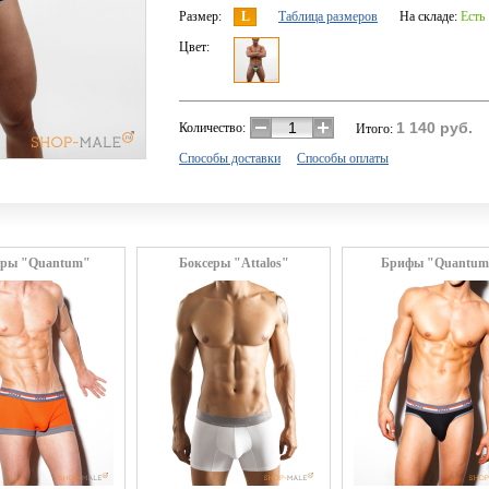
Размер:
L
Таблица размеров
На складе:
Есть
Цвет:
1 140
руб.
Количество:
Итого:
Способы доставки
Способы оплаты
еры "Quantum"
Боксеры "Attalos"
Брифы "Quantum