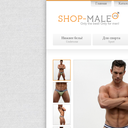
Главная
Катал
Нижнее бельё
Для спорта
Underwear
Sport