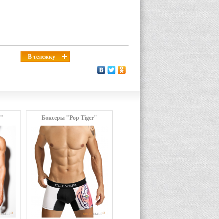
В тележку
"
Боксеры "Pop Tiger"