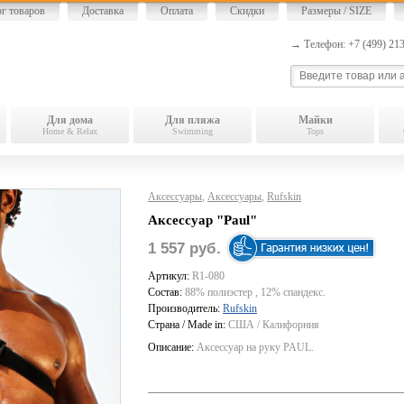
ог товаров
Доставка
Оплата
Скидки
Размеры / SIZE
→ Телефон: +7 (499) 2
Для дома
Для пляжа
Майки
Home & Relax
Swimming
Tops
Аксессуары
,
Аксессуары
,
Rufskin
Аксессуар "Paul"
1 557 руб.
Артикул:
R1-080
Состав:
88% полиэстер , 12% спандекс.
Производитель:
Rufskin
Страна / Made in:
США / Калифорния
Описание:
Аксессуар на руку PAUL.