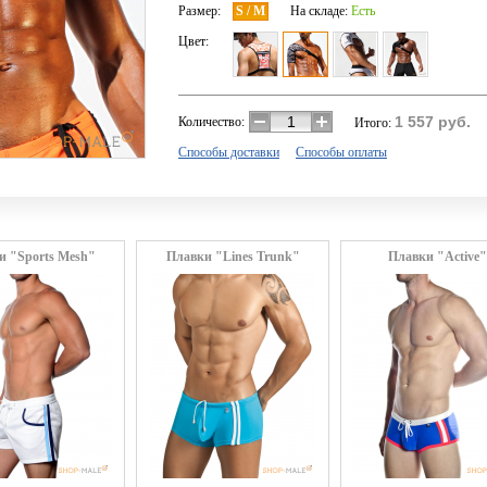
Размер:
S / M
На складе:
Есть
Цвет:
1 557
руб.
Количество:
Итого:
Способы доставки
Способы оплаты
и "Sports Mesh"
Плавки "Lines Trunk"
Плавки "Active"