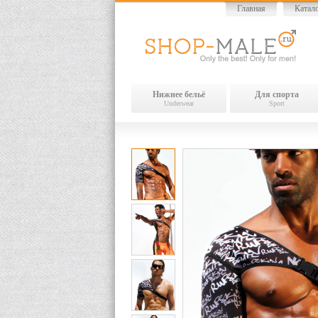
Главная
Катал
Нижнее бельё
Для спорта
Underwear
Sport