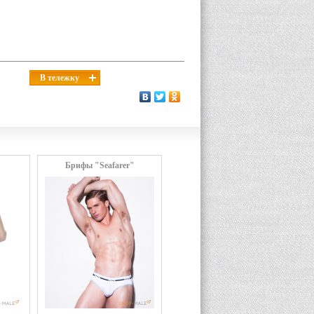
В тележку
Брифы "Seafarer"