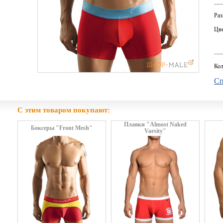
Раз
Цве
Кол
Сп
С этим товаром покупают:
Плавки "Almost Naked
Боксеры "Front Mesh"
Varsity"