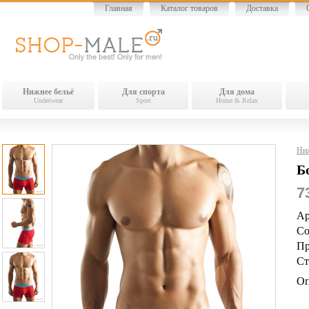
Главная
Каталог товаров
Доставка
Нижнее бельё
Для спорта
Для дома
Underwear
Sport
Home & Relax
Ниж
Б
7
Ар
Со
Пр
Ст
Оп