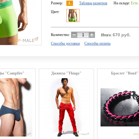
Размер:
L
Таблица размеров
На складе:
Есть
Цвет:
670
руб.
Количество:
Итого:
Способы доставки
Способы оплаты
ы "Campfire"
Джинсы "Thiago"
Браслет "Bond"