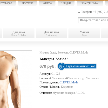
ог товаров
Доставка
Оплата
Скидки
Размеры / SIZE
→ Телефон: +7 (499) 2
Для дома
Для пляжа
Майки
Home & Relax
Swimming
Tops
Нижнее бельё
,
Боксеры
,
CLEVER Moda
Боксеры "Acid2"
670 руб.
Артикул:
C1-025
Состав:
48% нейлон, 44% полиэстер, 8% спандекс
Производитель:
CLEVER Moda
Страна / Made in:
Колумбия
Описание:
Мужские боксеры ACID2.