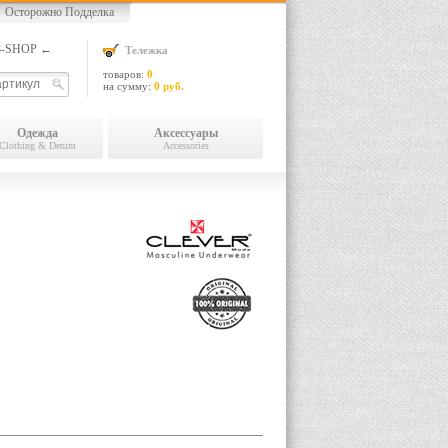
Осторожно Подделка
13-SHOP ←
Тележка
товаров:
0
на сумму:
0 руб.
Одежда
Аксессуары
Clothing & Denim
Accessories