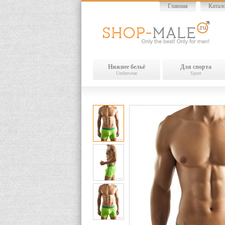
Главная
Катал
Нижнее бельё
Для спорта
Underwear
Sport