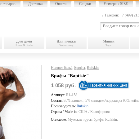
ог товаров
Доставка
Оплата
Скидки
Размеры / SIZE
→ Телефон: +7 (499) 2
Для дома
Для пляжа
Майки
Home & Relax
Swimming
Tops
Нижнее бельё
,
Брифы
,
Rufskin
Брифы "Baptiste"
1 058 руб.
Артикул:
R1-158
Состав:
95% хлопок , 5% спандекс/подкладка 95% нейло
Производитель:
Rufskin
Страна / Made in:
США / Калифорния
Описание:
Мужские трусы-брифы Rufskin.