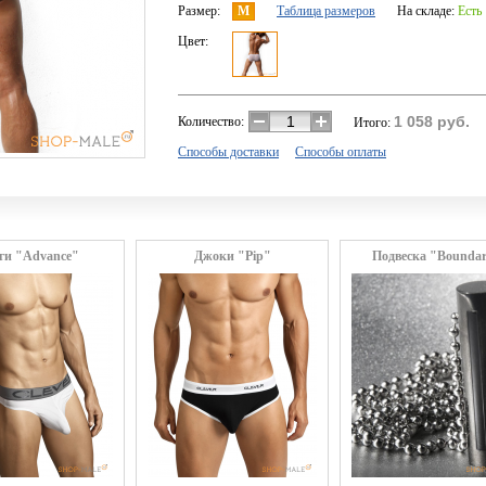
Размер:
M
Таблица размеров
На складе:
Есть
Цвет:
1 058
руб.
Количество:
Итого:
Способы доставки
Способы оплаты
ги "Advance"
Джоки "Pip"
Подвеска "Bounda