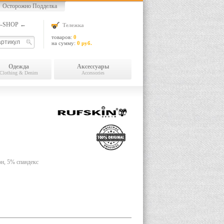
Осторожно Подделка
13-SHOP ←
Тележка
товаров:
0
на сумму:
0 руб.
Одежда
Аксессуары
Clothing & Denim
Accessories
н, 5% спандекс