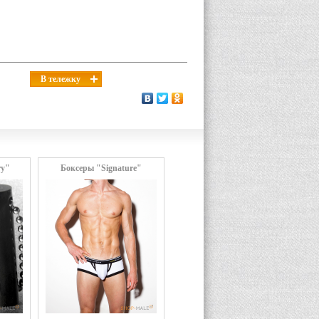
В тележку
ry"
Боксеры "Signature"