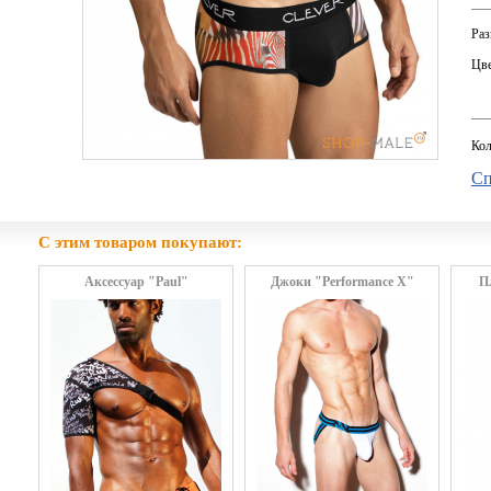
Раз
Цве
Кол
Сп
С этим товаром покупают:
Аксессуар "Paul"
Джоки "Performance X"
П