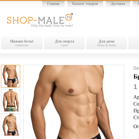
Главная
Каталог товаров
Доставка
Нижнее бельё
Для спорта
Для дома
Underwear
Sport
Home & Relax
Ниж
Б
1
Ар
Со
Пр
Ст
Оп