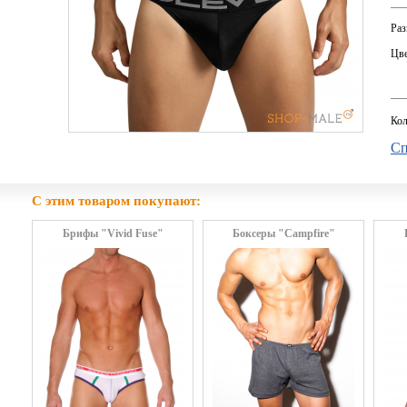
Раз
Цве
Кол
Сп
С этим товаром покупают:
Брифы "Vivid Fuse"
Боксеры "Campfire"