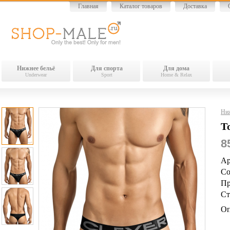
Главная
Каталог товаров
Доставка
Нижнее бельё
Для спорта
Для дома
Underwear
Sport
Home & Relax
Ниж
Т
8
Ар
Со
Пр
Ст
Оп