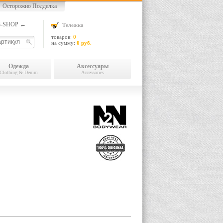
Осторожно Подделка
13-SHOP ←
Тележка
товаров:
0
на сумму:
0 руб.
Одежда
Аксессуары
Clothing & Denim
Accessories