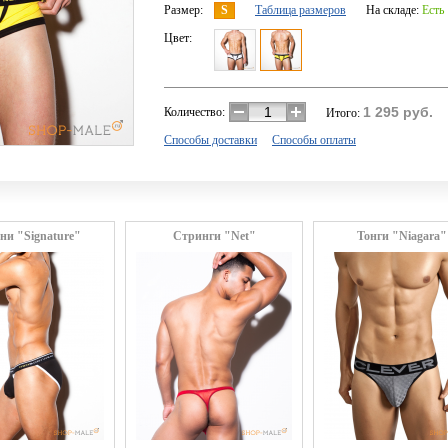
Размер:
S
Таблица размеров
На складе:
Есть
Цвет:
1 295
руб.
Количество:
Итого:
Способы доставки
Способы оплаты
ни "Signature"
Стринги "Net"
Тонги "Niagara"