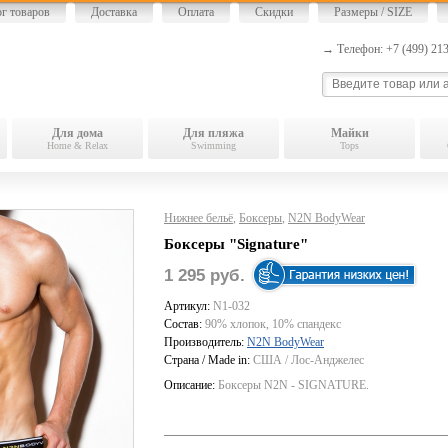
ог товаров
Доставка
Оплата
Скидки
Размеры / SIZE
→ Телефон: +7 (499) 2
Для дома
Для пляжа
Майки
Home & Relax
Swimming
Tops
Нижнее бельё
,
Боксеры
,
N2N BodyWear
Боксеры "Signature"
1 295 руб.
Артикул:
N1-032
Состав:
90% хлопок, 10% спандекс
Производитель:
N2N BodyWear
Страна / Made in:
США / Лос-Анджелес
Описание:
Боксеры N2N - SIGNATURE.