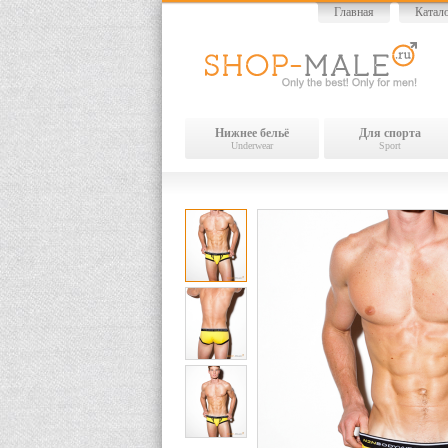
Главная
Катал
Нижнее бельё
Для спорта
Underwear
Sport