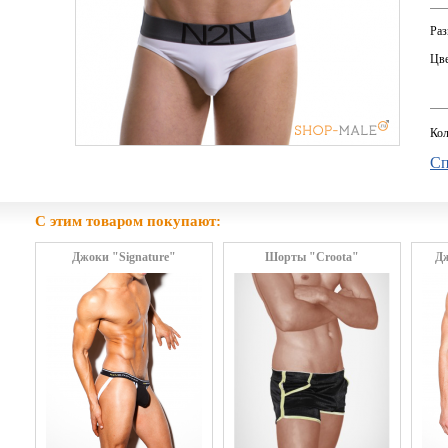
Раз
Цве
Кол
Сп
С этим товаром покупают:
Джоки "Signature"
Шорты "Croota"
Дж