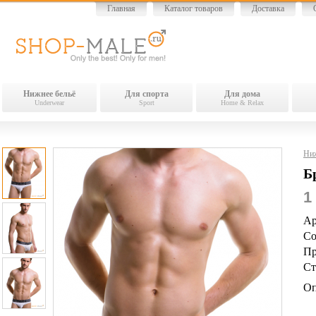
Главная
Каталог товаров
Доставка
Нижнее бельё
Для спорта
Для дома
Underwear
Sport
Home & Relax
Ниж
Б
1
Ар
Со
Пр
Ст
Оп