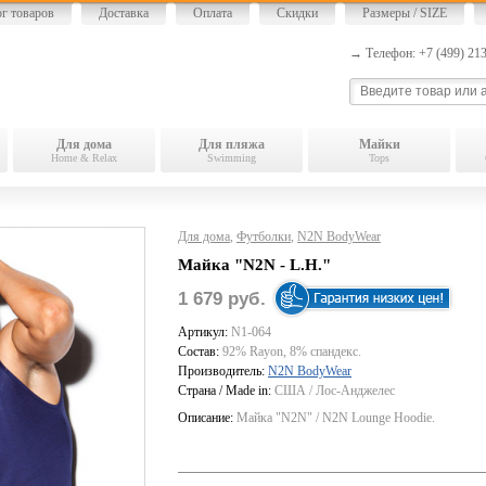
ог товаров
Доставка
Оплата
Скидки
Размеры / SIZE
→ Телефон: +7 (499) 2
Для дома
Для пляжа
Майки
Home & Relax
Swimming
Tops
Для дома
,
Футболки
,
N2N BodyWear
Майка "N2N - L.H."
1 679 руб.
Артикул:
N1-064
Состав:
92% Rayon, 8% спандекс.
Производитель:
N2N BodyWear
Страна / Made in:
США / Лос-Анджелес
Описание:
Майка "N2N" / N2N Lounge Hoodie.