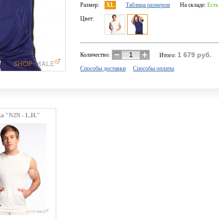
Размер:
XL
Таблица размеров
На складе:
Есть
Цвет:
1 679
руб.
Количество:
Итого:
Способы доставки
Способы оплаты
а "N2N - L.H."