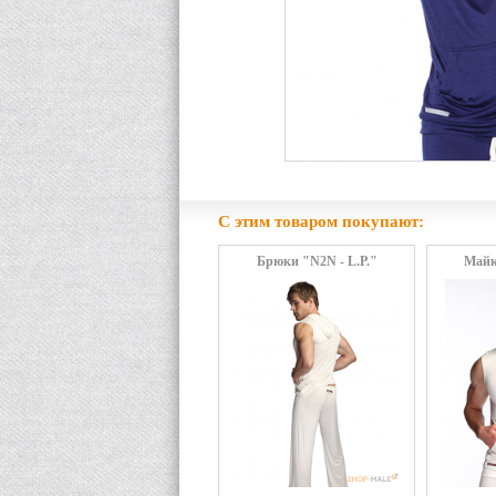
С этим товаром покупают:
Брюки "N2N - L.P."
Майк