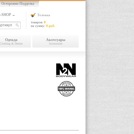
Осторожно Подделка
13-SHOP ←
Тележка
товаров:
0
на сумму:
0 руб.
Одежда
Аксессуары
Clothing & Denim
Accessories