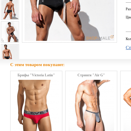
Раз
Цве
Кол
Сп
С этим товаром покупают:
Брифы "Victoria Latin"
Стринги "Air G"