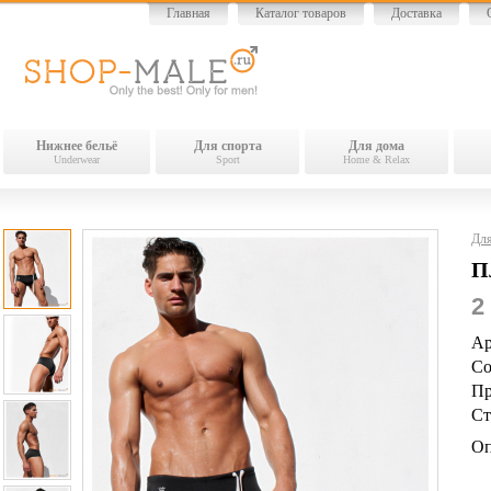
Главная
Каталог товаров
Доставка
Нижнее бельё
Для спорта
Для дома
Underwear
Sport
Home & Relax
Для
П
2
Ар
Со
Пр
Ст
Оп