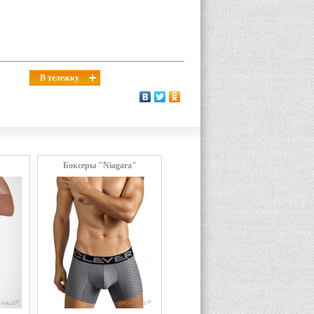
В тележку
"
Боксеры "Niagara"