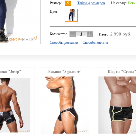
Размер:
S
Таблица размеров
На складе:
Есть
Цвет:
2 990
руб.
Количество:
Итого:
Способы доставки
Способы оплаты
авки "Josep"
Бикини "Signature"
Шорты "Croota