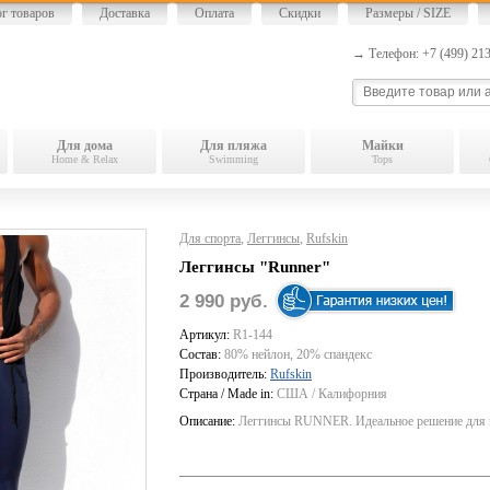
ог товаров
Доставка
Оплата
Скидки
Размеры / SIZE
→ Телефон: +7 (499) 2
Для дома
Для пляжа
Майки
Home & Relax
Swimming
Tops
Для спорта
,
Леггинсы
,
Rufskin
Леггинсы "Runner"
2 990 руб.
Артикул:
R1-144
Состав:
80% нейлон, 20% спандекс
Производитель:
Rufskin
Страна / Made in:
США / Калифорния
Описание:
Леггинсы RUNNER. Идеальное решение для з