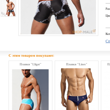
Раз
Цве
Кол
Сп
С этим товаром покупают:
Плавки "Lligat"
Плавки "Lines"
П