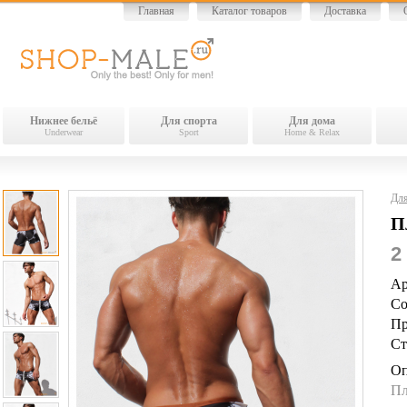
Главная
Каталог товаров
Доставка
Нижнее бельё
Для спорта
Для дома
Underwear
Sport
Home & Relax
Для
П
2
Ар
Со
Пр
Ст
Оп
Пл