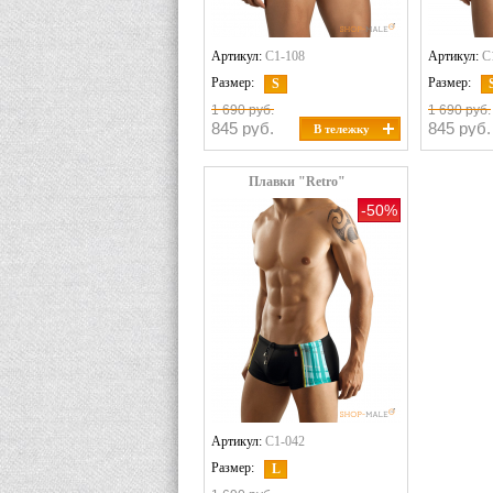
Артикул:
C1-108
Артикул:
C
Размер:
Размер:
S
1 690 руб.
1 690 руб.
845 руб.
845 руб.
В тележку
Плавки "Retro"
-50%
Артикул:
C1-042
Размер:
L