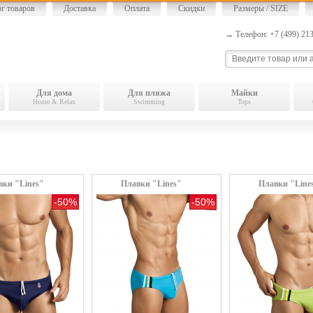
ог товаров
Доставка
Оплата
Скидки
Размеры / SIZE
→ Телефон: +7 (499) 2
Для дома
Для пляжа
Майки
Home & Relax
Swimming
Tops
вки "Lines"
Плавки "Lines"
Плавки "Line
-50%
-50%