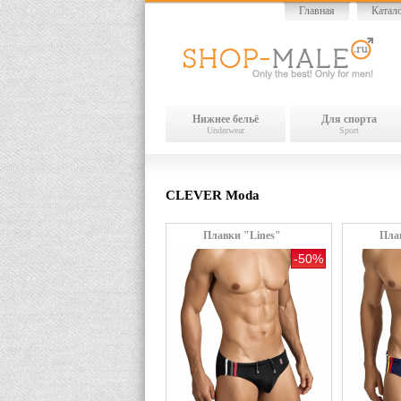
Главная
Катал
Нижнее бельё
Для спорта
Underwear
Sport
CLEVER Moda
Плавки "Lines"
Пла
-50%