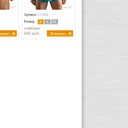
Артикул:
C1-042
Размер:
S
L
XL
1 690 руб.
845 руб.
ележку
В тележку