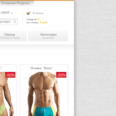
Осторожно Подделка
13-SHOP ←
Тележка
товаров:
0
на сумму:
0 руб.
Одежда
Аксессуары
Clothing & Denim
Accessories
s"
Плавки "Retro"
-50%
-50%