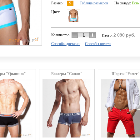
Размер:
S
Таблица размеров
На складе:
Есть
Цвет:
2 090
руб.
Количество:
Итого:
Способы доставки
Способы оплаты
еры "Quantum"
Боксеры "Cotton"
Шорты "Porter"