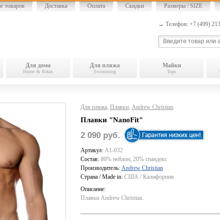
ог товаров
Доставка
Оплата
Скидки
Размеры / SIZE
→ Телефон: +7 (499) 2
Для дома
Для пляжа
Майки
Home & Relax
Swimming
Tops
Для пляжа
,
Плавки
,
Andrew Christian
Плавки "NanoFit"
2 090 руб.
Артикул:
A1-032
Состав:
80% нейлон, 20% спандекс
Производитель:
Andrew Christian
Страна / Made in:
США / Калифорния
Описание:
Плавки Andrew Christian.