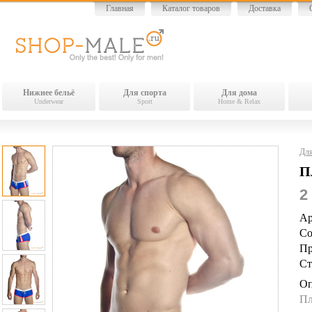
Главная
Каталог товаров
Доставка
Нижнее бельё
Для спорта
Для дома
Underwear
Sport
Home & Relax
Для
П
2
Ар
Со
Пр
Ст
Оп
Пл