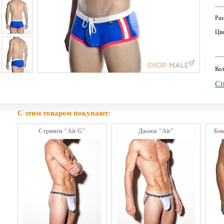
Раз
Цве
Кол
Сп
С этим товаром покупают:
Стринги "Air G"
Джоки "Air"
Бок