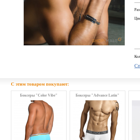
Раз
Цве
Кол
Сп
С этим товаром покупают:
Боксеры "Color Vibe"
Боксеры "Advance Latin"