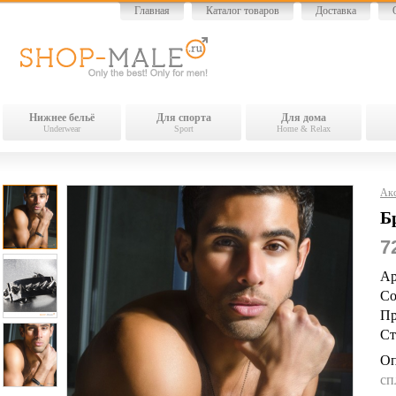
Главная
Каталог товаров
Доставка
Нижнее бельё
Для спорта
Для дома
Underwear
Sport
Home & Relax
Акс
Б
7
Ар
Со
Пр
Ст
Оп
сп