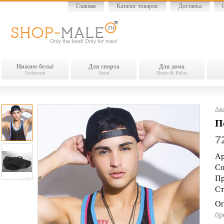
Главная
Каталог товаров
Доставка
Нижнее бельё
Для спорта
Для дома
Underwear
Sport
Home & Relax
Акс
П
7
Ар
Со
Пр
Ст
Оп
бр