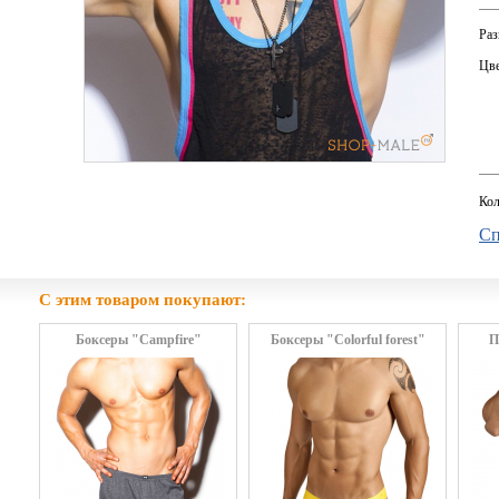
Раз
Цве
Кол
Сп
С этим товаром покупают:
Боксеры "Campfire"
Боксеры "Colorful forest"
П