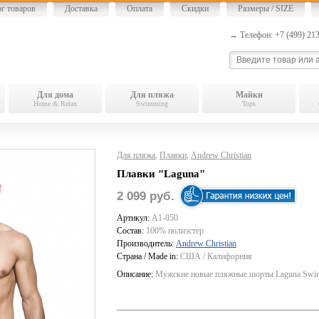
ог товаров
Доставка
Оплата
Скидки
Размеры / SIZE
→ Телефон: +7 (499) 2
Для дома
Для пляжа
Майки
Home & Relax
Swimming
Tops
Для пляжа
,
Плавки
,
Andrew Christian
Плавки "Laguna"
2 099 руб.
Артикул:
A1-050
Состав:
100% полиэстер
Производитель:
Andrew Christian
Страна / Made in:
США / Калифорния
Описание:
Мужские новые пляжные шорты Laguna Swim