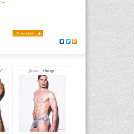
Есть
В тележку
m"
Джоки "Vintage"