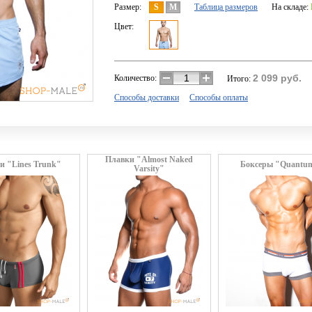
Размер:
S
M
Таблица размеров
На складе:
Цвет:
2 099
руб.
Количество:
Итого:
Способы доставки
Способы оплаты
Плавки "Almost Naked
и "Lines Trunk"
Боксеры "Quantu
Varsity"