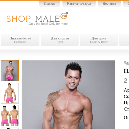
Главная
Каталог товаров
Доставка
Нижнее бельё
Для спорта
Для дома
Underwear
Sport
Home & Relax
Для
П
2
Ар
Со
Пр
Ст
Оп