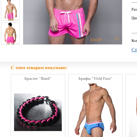
Раз
Цве
Кол
Сп
С этим товаром покупают:
Браслет "Bond"
Брифы "Vivid Fuse"