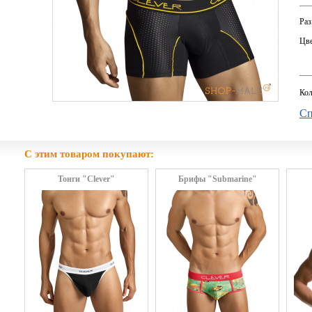
Раз
Цве
Кол
Сп
С этим товаром покупают:
Тонги "Clever"
Брифы "Submarine"