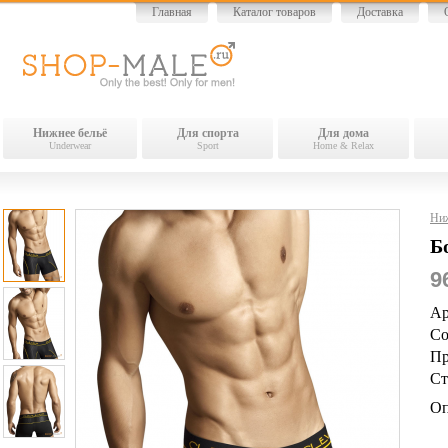
Главная
Каталог товаров
Доставка
Нижнее бельё
Для спорта
Для дома
Underwear
Sport
Home & Relax
Ниж
Б
9
Ар
Со
Пр
Ст
Оп