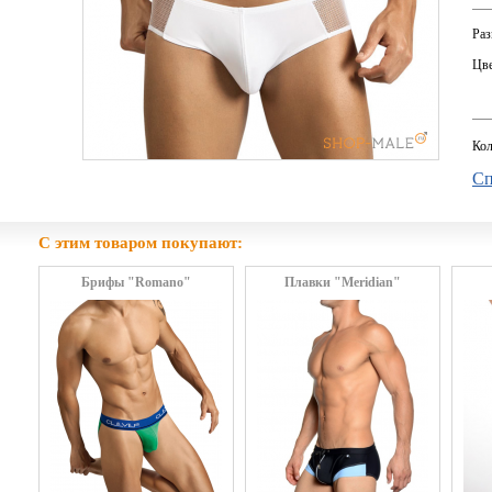
Раз
Цве
Кол
Сп
С этим товаром покупают:
Брифы "Romano"
Плавки "Meridian"