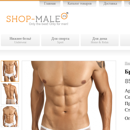
Главная
Каталог товаров
Доставка
Нижнее бельё
Для спорта
Для дома
Underwear
Sport
Home & Relax
Ниж
Б
8
Ар
Со
Пр
Ст
Оп