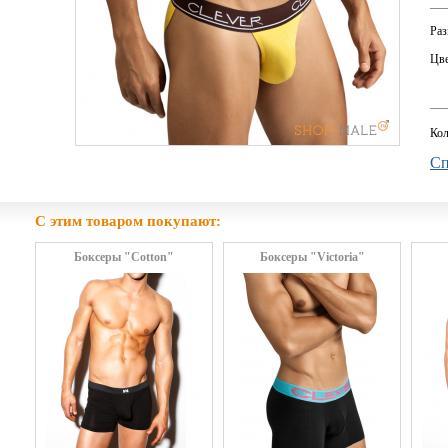
Раз
Цве
Кол
Сп
С этим товаром покупают:
Боксеры "Cotton"
Боксеры "Victoria"