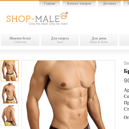
Главная
Каталог товаров
Доставка
Нижнее бельё
Для спорта
Для дома
Underwear
Sport
Home & Relax
Ниж
Б
9
Ар
Со
Пр
Ст
Оп