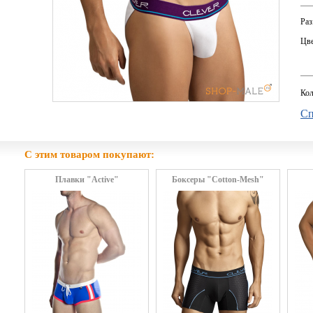
Раз
Цве
Кол
Сп
С этим товаром покупают:
Плавки "Active"
Боксеры "Cotton-Mesh"