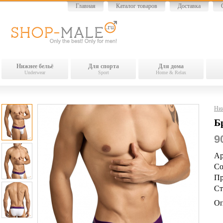
Главная
Каталог товаров
Доставка
Нижнее бельё
Для спорта
Для дома
Underwear
Sport
Home & Relax
Ниж
Б
9
Ар
Со
Пр
Ст
Оп