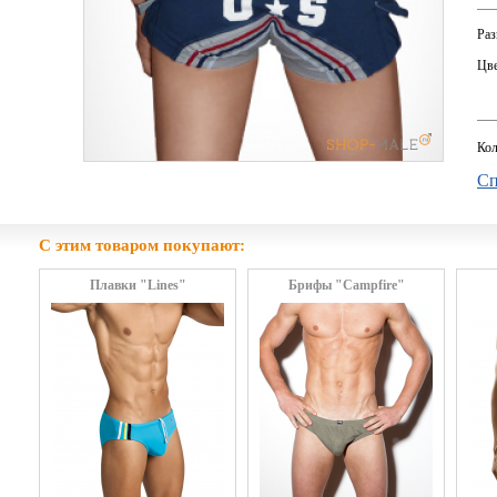
Раз
Цве
Кол
Сп
С этим товаром покупают:
Плавки "Lines"
Брифы "Campfire"