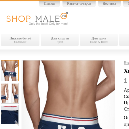
Главная
Каталог товаров
Доставка
Нижнее бельё
Для спорта
Для дома
Underwear
Sport
Home & Relax
Ниж
Х
1
Ар
Со
Пр
Ст
Оп
ди