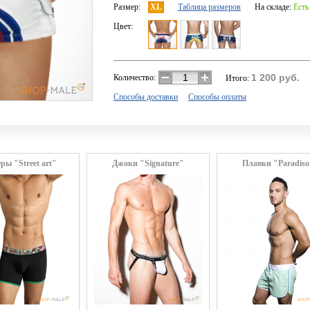
Размер:
XL
Таблица размеров
На складе:
Есть
Цвет:
1 200
руб.
Количество:
Итого:
Способы доставки
Способы оплаты
ры "Street art"
Джоки "Signature"
Плавки "Paradiso