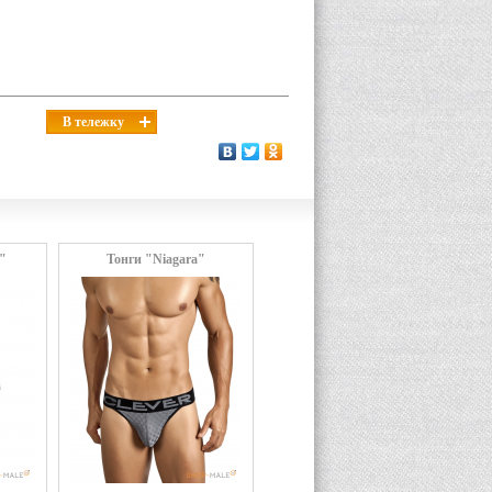
В тележку
"
Тонги "Niagara"