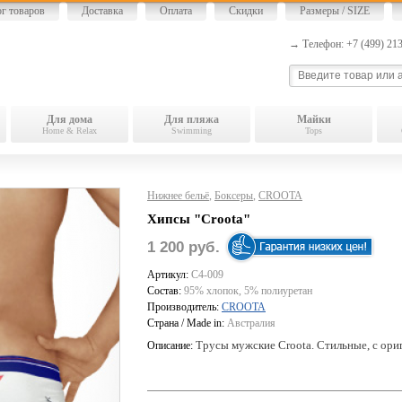
ог товаров
Доставка
Оплата
Скидки
Размеры / SIZE
→ Телефон: +7 (499) 2
Для дома
Для пляжа
Майки
Home & Relax
Swimming
Tops
Нижнее бельё
,
Боксеры
,
CROOTA
Хипсы "Croota"
1 200 руб.
Артикул:
C4-009
Состав:
95% хлопок, 5% полиуретан
Производитель:
CROOTA
Страна / Made in:
Австралия
Трусы мужские Croota. Стильные, с ори
Описание: