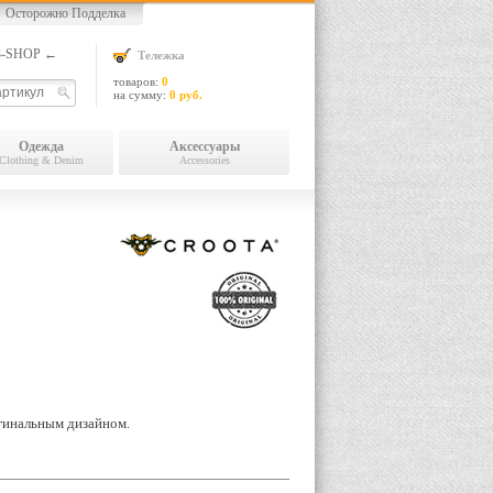
Осторожно Подделка
13-SHOP ←
Тележка
товаров:
0
на сумму:
0 руб.
Одежда
Аксессуары
Clothing & Denim
Accessories
гинальным дизайном.