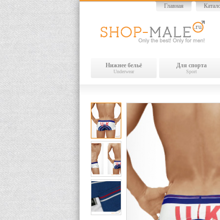
Главная
Катал
Нижнее бельё
Для спорта
Underwear
Sport