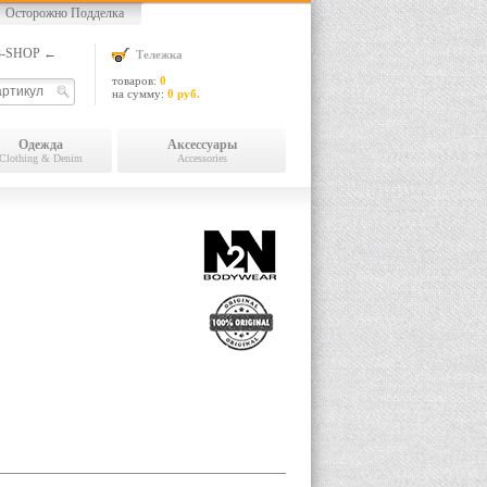
Осторожно Подделка
13-SHOP ←
Тележка
товаров:
0
на сумму:
0 руб.
Одежда
Аксессуары
Clothing & Denim
Accessories