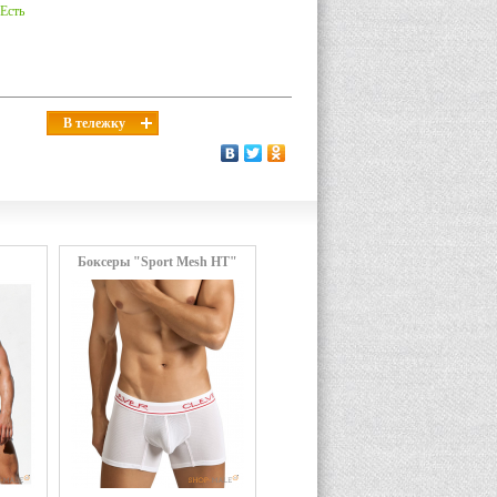
Есть
В тележку
Боксеры "Sport Mesh HT"