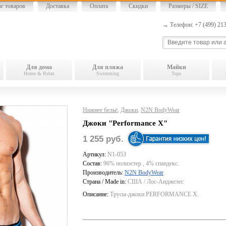
ог товаров
Доставка
Оплата
Скидки
Размеры / SIZE
→ Телефон: +7 (499) 2
Для дома
Для пляжа
Майки
Home & Relax
Swimming
Tops
Нижнее бельё
,
Джоки
,
N2N BodyWear
Джоки "Performance X"
1 255 руб.
Артикул:
N1-053
Состав:
96% полиэстер , 4% спандекс.
Производитель:
N2N BodyWear
Страна / Made in:
США / Лос-Анджелес
Описание:
Трусы-джоки PERFORMANCE X.