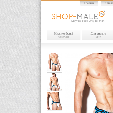
Главная
Катал
Нижнее бельё
Для спорта
Underwear
Sport