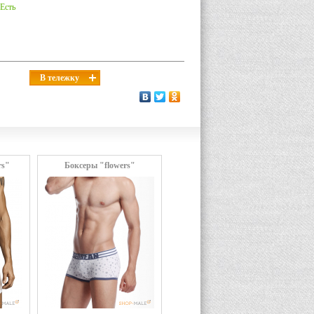
Есть
В тележку
rs"
Боксеры "flowers"