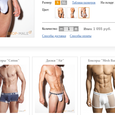
Размер:
S
XL
Таблица размеров
На складе:
Цвет:
1 055
руб.
Количество:
Итого:
Способы доставки
Способы оплаты
серы "Cotton"
Джоки "Air"
Боксеры "Mesh Ba