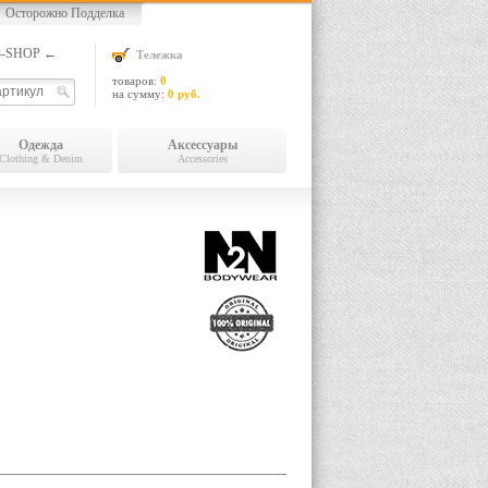
Осторожно Подделка
13-SHOP ←
Тележка
товаров:
0
на сумму:
0 руб.
Одежда
Аксессуары
Clothing & Denim
Accessories