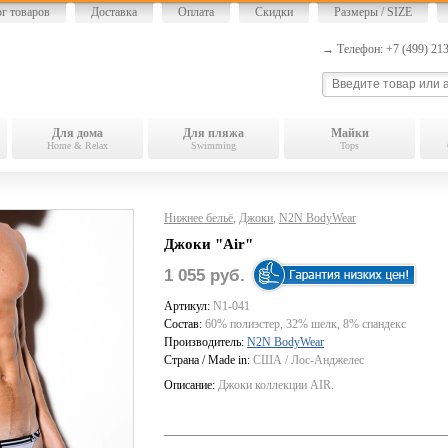
ог товаров
Доставка
Оплата
Скидки
Размеры / SIZE
→ Телефон: +7 (499) 2
Для дома
Для пляжа
Майки
Home & Relax
Swimming
Tops
Нижнее бельё
,
Джоки
,
N2N BodyWear
Джоки "Air"
1 055 руб.
Артикул:
N1-041
Состав:
60% полиэстер, 32% шелк, 8% спандекс
Производитель:
N2N BodyWear
Страна / Made in:
США / Лос-Анджелес
Описание:
Джоки коллекции AIR.