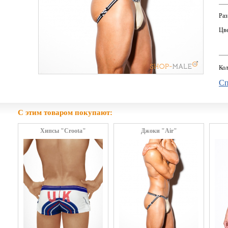
Раз
Цве
Кол
Сп
С этим товаром покупают:
Хипсы "Croota"
Джоки "Air"