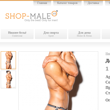
Главная
Каталог товаров
Доставка
Нижнее бельё
Для спорта
Для дома
Underwear
Sport
Home & Relax
Ниж
Д
1
Ар
Со
Пр
Ст
Оп