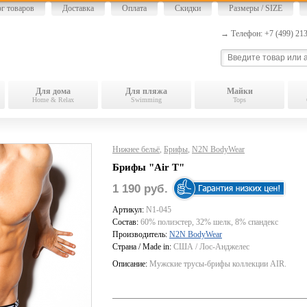
ог товаров
Доставка
Оплата
Скидки
Размеры / SIZE
→ Телефон: +7 (499) 2
Для дома
Для пляжа
Майки
Home & Relax
Swimming
Tops
Нижнее бельё
,
Брифы
,
N2N BodyWear
Брифы "Air T"
1 190 руб.
Артикул:
N1-045
Состав:
60% полиэстер, 32% шелк, 8% спандекс
Производитель:
N2N BodyWear
Страна / Made in:
США / Лос-Анджелес
Описание:
Мужские трусы-брифы коллекции AIR.