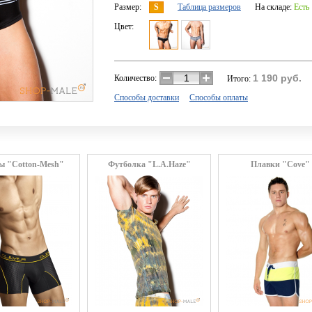
Размер:
S
Таблица размеров
На складе:
Есть
Цвет:
1 190
руб.
Количество:
Итого:
Способы доставки
Способы оплаты
ы "Cotton-Mesh"
Футболка "L.A.Haze"
Плавки "Cove"