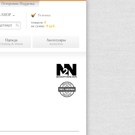
Осторожно Подделка
13-SHOP ←
Тележка
товаров:
0
на сумму:
0 руб.
Одежда
Аксессуары
Clothing & Denim
Accessories