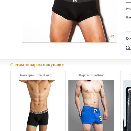
Раз
Цве
Кол
Сп
С этим товаром покупают:
Боксеры "Street art"
Шорты "Cotton"