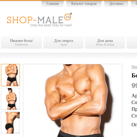
Главная
Каталог товаров
Доставка
Нижнее бельё
Для спорта
Для дома
Underwear
Sport
Home & Relax
Ниж
Б
9
Ар
Со
Пр
Ст
Оп