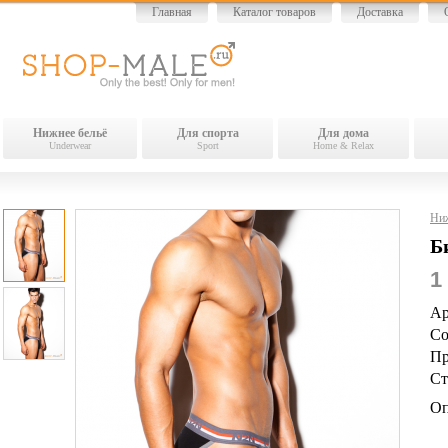
Главная
Каталог товаров
Доставка
Нижнее бельё
Для спорта
Для дома
Underwear
Sport
Home & Relax
Ниж
Б
1
Ар
Со
Пр
Ст
Оп