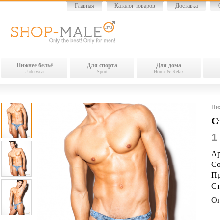
Главная
Каталог товаров
Доставка
Нижнее бельё
Для спорта
Для дома
Underwear
Sport
Home & Relax
Ниж
С
1
Ар
Со
Пр
Ст
Оп