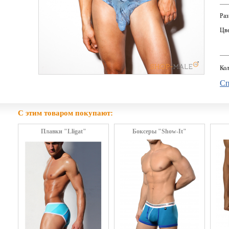
Раз
Цве
Кол
Сп
С этим товаром покупают:
Плавки "Lligat"
Боксеры "Show-It"