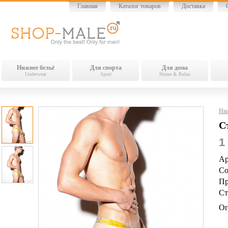
Главная
Каталог товаров
Доставка
Нижнее бельё
Для спорта
Для дома
Underwear
Sport
Home & Relax
Ниж
С
1
Ар
Со
Пр
Ст
Оп