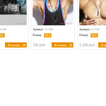
1-049
Артикул:
A1-049
Артикул:
A1-049
Размер:
Размер:
ALL
ALL
ALL
720 руб.
1 150 руб.
В тележку
В тележку
В т