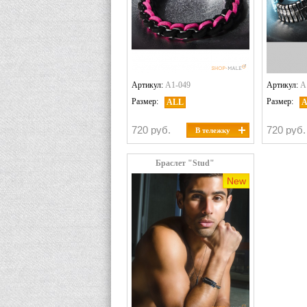
Артикул:
A1-049
Артикул:
A
Размер:
Размер:
ALL
720 руб.
720 руб.
В тележку
Браслет "Stud"
New