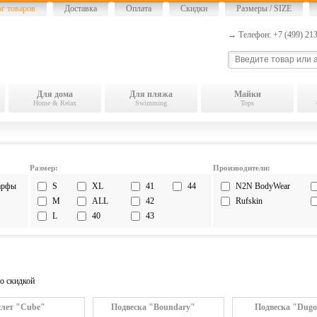
ог товаров
Доставка
Оплата
Скидки
Размеры / SIZE
→ Телефон: +7 (499) 2
Для дома
Для пляжа
Майки
Home & Relax
Swimming
Tops
Размер:
Производители:
рфы
S
XL
41
44
N2N BodyWear
M
ALL
42
Rufskin
L
40
43
о скидкой
лет "Cube"
Подвеска "Boundary"
Подвеска "Dugo