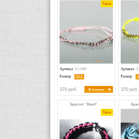
New
Артикул:
A1-049
Артикул:
A
Размер:
Размер:
ALL
370 руб.
370 руб.
В тележку
Браслет "Bond"
Брас
New