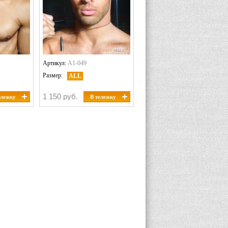
Артикул:
A1-049
Размер:
ALL
1 150 руб.
ележку
В тележку