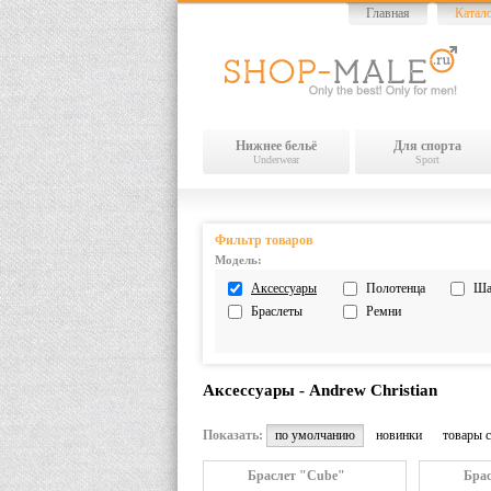
Главная
Катал
Нижнее бельё
Для спорта
Underwear
Sport
Фильтр товаров
Модель:
Аксессуары
Полотенца
Ша
Браслеты
Ремни
Аксессуары - Andrew Christian
Показать:
по умолчанию
новинки
товары с
Браслет "Cube"
Брас