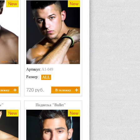
New
New
Артикул:
A1-049
Размер:
ALL
720 руб.
ележку
В тележку
w"
Подвеска "Bullet"
New
New