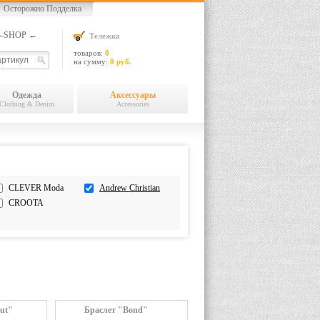
Осторожно Подделка
13-SHOP ←
Тележка
товаров:
0
на сумму:
0 руб.
Одежда
Аксессуары
Clothing & Denim
Accessories
CLEVER Moda
Andrew Christian
CROOTA
ut"
Браслет "Bond"