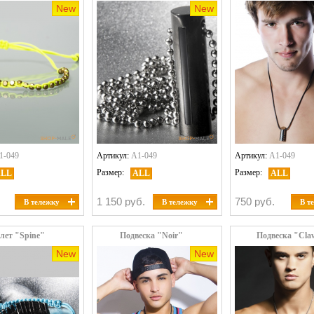
New
New
1-049
Артикул:
A1-049
Артикул:
A1-049
Размер:
Размер:
ALL
ALL
ALL
1 150 руб.
750 руб.
В тележку
В тележку
В т
лет "Spine"
Подвеска "Noir"
Подвеска "Cla
New
New