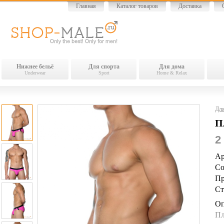
Главная
Каталог товаров
Доставка
Нижнее бельё
Для спорта
Для дома
Underwear
Sport
Home & Relax
Для
П
2
Ар
Со
Пр
Ст
Оп
Пл