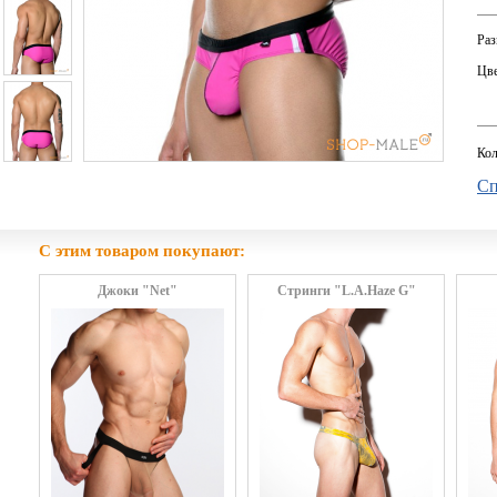
Раз
Цве
Кол
Сп
С этим товаром покупают:
Джоки "Net"
Стринги "L.A.Haze G"