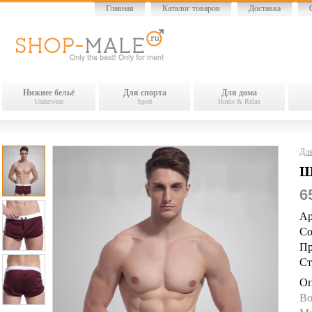
Главная
Каталог товаров
Доставка
Нижнее бельё
Для спорта
Для дома
Underwear
Sport
Home & Relax
Для
Ш
6
Ар
Со
Пр
Ст
Оп
Во