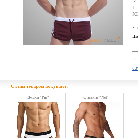
M:
L:
XL
Раз
Цве
Кол
Сп
С этим товаром покупают:
Джоки "Pip"
Стринги "Net"