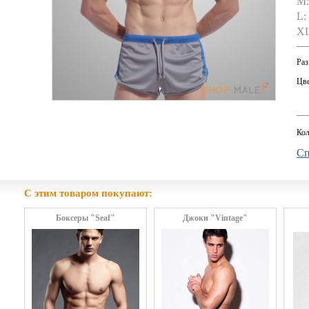
M:
L:
XL
Раз
Цве
Кол
Сп
С этим товаром покупают:
Боксеры "Seaf"
Джоки "Vintage"