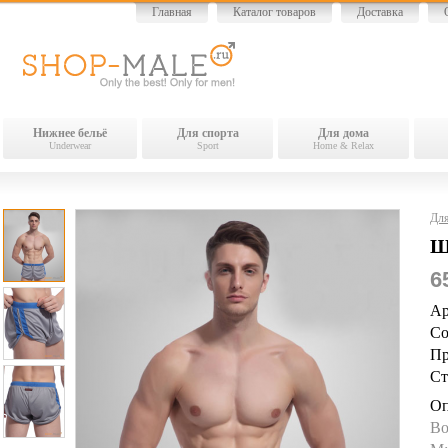
Главная
Каталог товаров
Доставка
Нижнее бельё
Для спорта
Для дома
Underwear
Sport
Home & Relax
Для
Ш
6
Ар
Со
Пр
Ст
Оп
Во