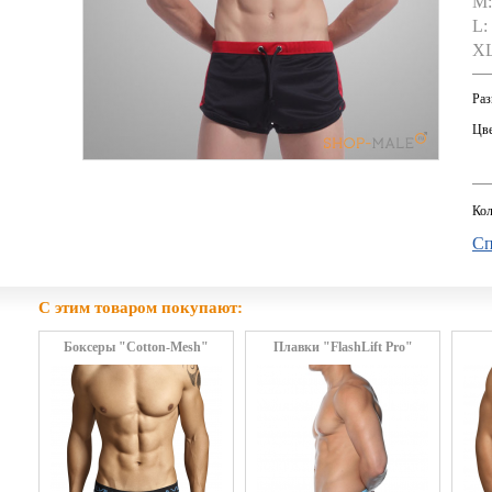
M:
L:
XL
Раз
Цве
Кол
Сп
С этим товаром покупают:
Боксеры "Cotton-Mesh"
Плавки "FlashLift Pro"