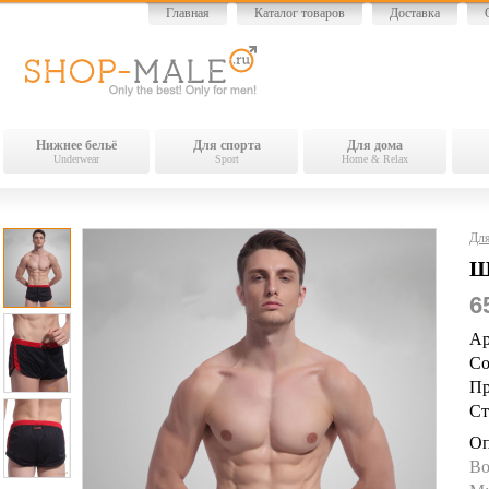
Главная
Каталог товаров
Доставка
Нижнее бельё
Для спорта
Для дома
Underwear
Sport
Home & Relax
Для
Ш
6
Ар
Со
Пр
Ст
Оп
Во