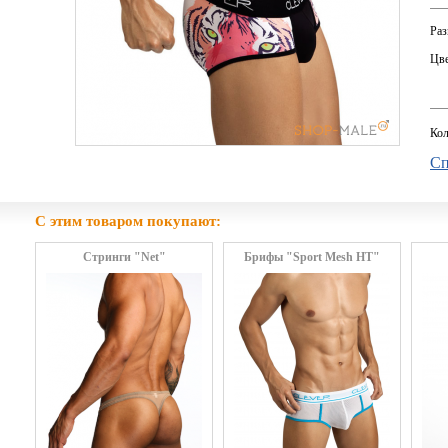
Раз
Цве
Кол
Сп
С этим товаром покупают:
Стринги "Net"
Брифы "Sport Mesh HT"