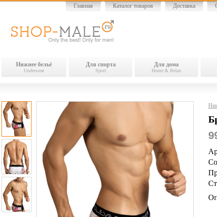
Главная
Каталог товаров
Доставка
Нижнее бельё
Для спорта
Для дома
Underwear
Sport
Home & Relax
Ниж
Б
9
Ар
Со
Пр
Ст
Оп