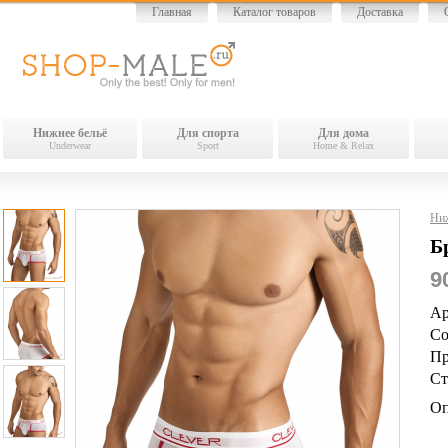
Главная
Каталог товаров
Доставка
Нижнее бельё
Для спорта
Для дома
Underwear
Sport
Home & Relax
Ниж
Б
9
Ар
Со
Пр
Ст
Оп