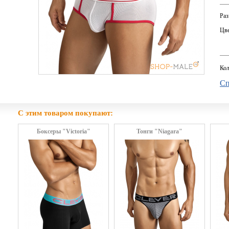
Раз
Цве
Кол
Сп
С этим товаром покупают:
Боксеры "Victoria"
Тонги "Niagara"